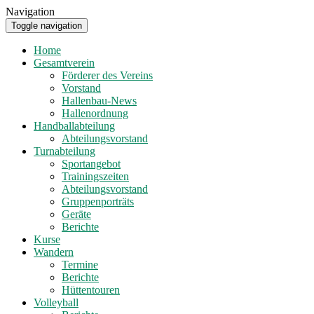
Navigation
Toggle navigation
Home
Gesamtverein
Förderer des Vereins
Vorstand
Hallenbau-News
Hallenordnung
Handballabteilung
Abteilungsvorstand
Turnabteilung
Sportangebot
Trainingszeiten
Abteilungsvorstand
Gruppenporträts
Geräte
Berichte
Kurse
Wandern
Termine
Berichte
Hüttentouren
Volleyball