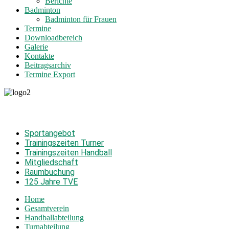
Berichte
Badminton
Badminton für Frauen
Termine
Downloadbereich
Galerie
Kontakte
Beitragsarchiv
Termine Export
Sportangebot
Trainingszeiten Turner
Trainingszeiten Handball
Mitgliedschaft
Raumbuchung
125 Jahre TVE
Home
Gesamtverein
Handballabteilung
Turnabteilung